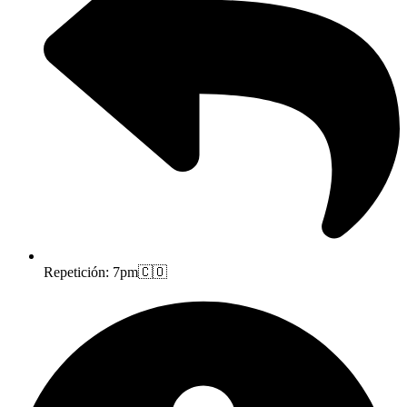
Repetición: 7pm🇨🇴