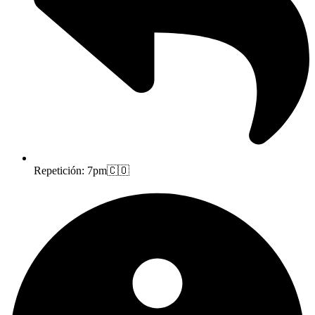
Repetición: 7pm🇨🇴